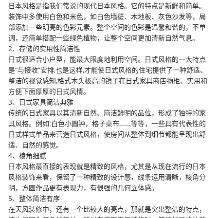
日本风格是指我们常说的现代日本风格。它的特点是新鲜和简单。
装饰中多使用白色和米色，如白色墙壁、木地板、灰色沙发等，局
部添加一些明亮的色彩元素。整个空间的色彩是温馨和谐的，不单
调，还简单搭配一些绿色植物，让整个空间更加清新自然气息。
2、存储的实用性简洁性
日式很适合小户型，能最大限度地利用空间。日式风格的一大特点
是“与接收”安排,也是这样,才能使日式风格的住宅提供了一种舒适、
整洁的视觉感知,格式木头极高的镜子在日式家具商店物柜、实用和
方便下面厚厚的日式风情。
3、日式家具简洁典雅
传统的日式家具以其清新自然、简洁鲜明的品位，形成了独特的家
具风格。例如:白色小圆钟，格子桌布......等等，一些具有代表性的
日式样式单品来营造日式风格，使房间从整体到细节都能呈现出舒
适、自然的感觉。
4、棱角细腻
日本风格最直接的表现就是精致的风格，尤其是从现在流行的日本
风格装饰来看，保留了一种精致的设计感，线条运用清晰，棱角分
明，方圆作品更有表现力，有很强的几何立体感。
5、整体简洁有序
在天风装修中，还有一个比较大的亮点，那就是突出整洁的特点，